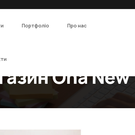
ги
Портфоліо
Про нас
кти
газин Ona New 