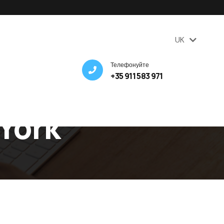
UK
RU
Телефонуйте
+35 911 583 971
York