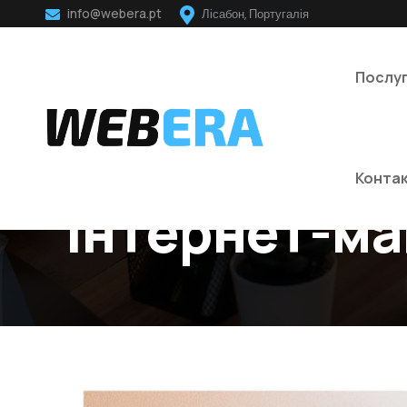
info@webera.pt
Лісабон, Португалія
Послу
Конта
Інтернет-ма